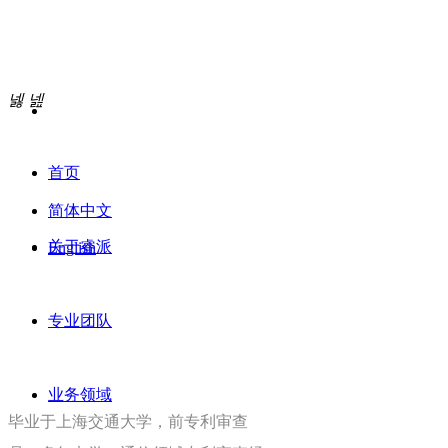
넳
넲
首页
简体中文
关于睿派
English
专业团队
业务领域
毕业于上海交通大学，前专利审查