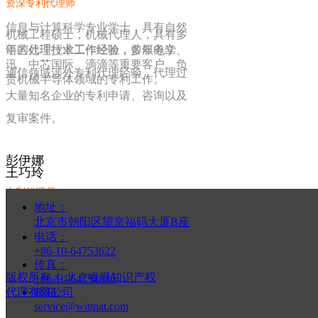
资深
专利代理师
信息与计算科学专业学士，具有自然
机械工程硕士，机械代理人，具有多
年的代理行业工作经验，曾服务立
语言处理技术工作经验，多年电学、
讯、中芯国际、滴滴等重要客户。负
通信领域涉外专利代理经验，代理过
责机械半导体领域的专利工作。
大量知名企业的专利申请、咨询以及
复审案件。
彭伊娜
王巧玲
专利代理师
资深专利代理师
地址：
北京市朝阳区望京福码大厦B座
应用化学学士，具有代理人资格证
电话：
电子工程专业学士，多年互联网及芯
+86-10-64753622
书，具有多年代理行业工作经验。为
片设计领域专利代理经验，曾为大量
传真：
大量重要客户提供高质量的流程管理
版权所有 ©
北京睿派知识产权
+86-10-64754846
互联网及芯片设计企业提供高质量的
代理有限公司
邮箱：
服务，获得广泛好评
service@wittpat.com
专利代理服务。负责电学领域的专利